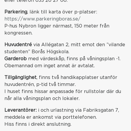
eller telefon 033 20 27 00.
Parkering
, länk till karta över p-platser:
https://www.parkeringboras.se/
P-hus Nybron ligger närmast, 150 meter från
kongressen.
Huvudentré
via Allégatan 2, mitt emot den ”vilande
studenten” Borås Högskola.
Garderob
med värdeskåp, finns på våningsplan -1.
Obemannad om inget annat är avtalat.
Tillgänglighet
, finns två handikapplatser utanför
huvudentrén, p-tid två timmar.
I huset finns hissar anpassade för rullstolar där du
når alla våningsplan och lokaler.
Leverantörer:
i och urlastning via Fabriksgatan 7,
meddela er ankomst via porttelefonen.
Hiss finns i direkt anslutning.